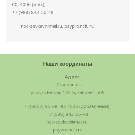
00, 4006 (доб.),
+7 (988) 843-56-48
noc-sevkav@mail.ru, psypro.ncfu.ru
Наши координаты
Адрес
г. Ставрополь
улица Ленина 133 Б, кабинет 509
+7(8652) 95-68-00, 4006 (добавочный),
+7 (988) 843-56-48
noc-sevkav@mail.ru,
psypro.ncfu.ru