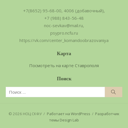
+7(8652) 95-68-00, 4006 (добавочный),
+7 (988) 843-56-48
noc-sevkav@mail.ru,
psypro.ncfu.ru
https://vk.com/center_komandoobrazovaniya
Карта
Посмотреть на карте Ставрополя
Поиск
Поиск
Поис
по:
© 2026 НОЦ СКФУ
/
Работает на WordPress
/
Разработчик
темы Design Lab