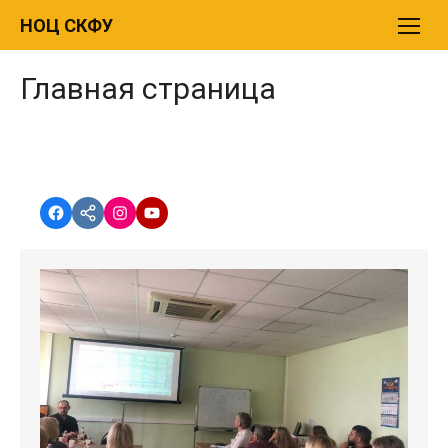
Перейти
НОЦ СКФУ
к
содержимому
Главная страница
Facebook
vk.com
instagram.com
YouTube