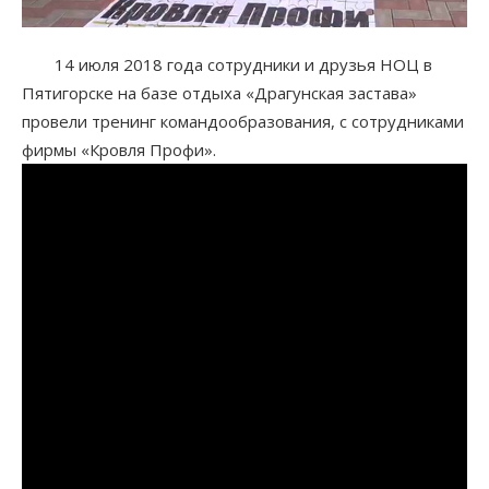
14 июля 2018 года сотрудники и друзья НОЦ в
Пятигорске на базе отдыха «Драгунская застава»
провели тренинг командообразования, с сотрудниками
фирмы «Кровля Профи».