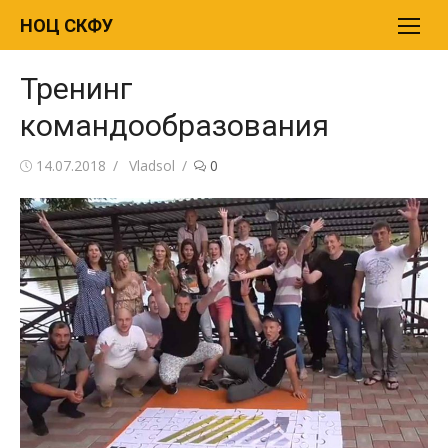
Перейти
НОЦ СКФУ
к
содержимому
Тренинг
командообразования
Опубликовано
14.07.2018
Автор
Vladsol
0