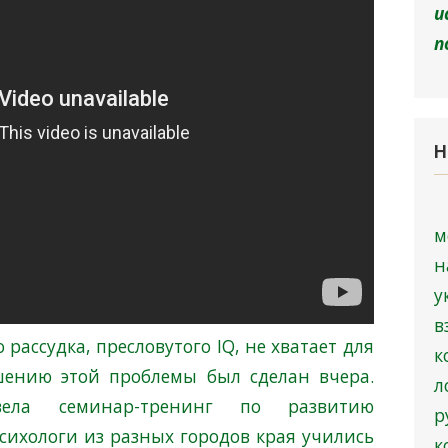
и
п
Н
м
у
в
рассудка, пресловутого IQ, не хватает для
к
шению этой проблемы был сделан вчера.
л
ела семинар-тренинг по развитию
р
сихологи из разных городов края учились
к