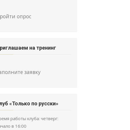
ройти опрос
риглашаем на тренинг
аполните заявку
луб «Только по русски»
ремя работы клуба: четверг:
ачало в 16:00