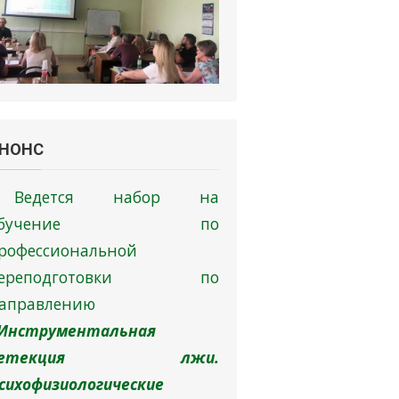
НОНC
Ведется набор на
обучение по
рофессиональной
переподготовки по
аправлению
Инструментальная
детекция лжи.
сихофизиологические