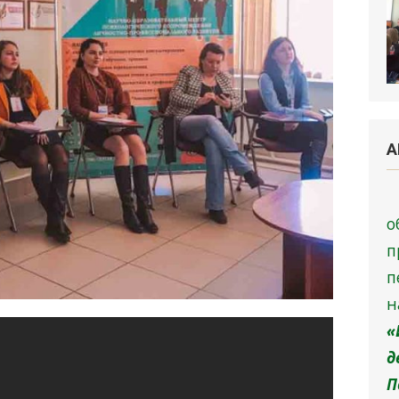
А
п
н
«
П