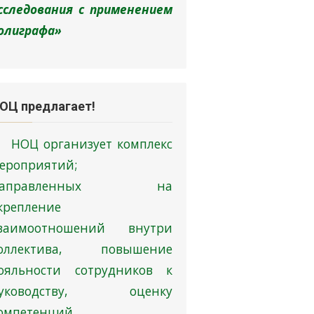
сследования с применением
олиграфа»
ОЦ предлагает!
НОЦ организует комплекс
ероприятий;
направленных на
крепление
заимоотношений внутри
оллектива, повышение
ояльности сотрудников к
уководству, оценку
омпетенций