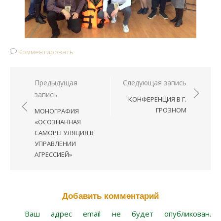
Комментировать
Предыдущая
Следующая запись
Навигация
запись
КОНФЕРЕНЦИЯ В Г.
по
ГРОЗНОМ
МОНОГРАФИЯ
записям
«ОСОЗНАННАЯ
САМОРЕГУЛЯЦИЯ В
УПРАВЛЕНИИ
АГРЕССИЕЙ»
Добавить комментарий
Ваш адрес email не будет опубликован.