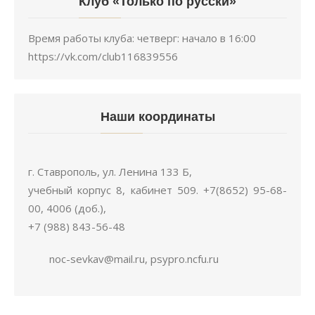
Клуб «Только по русски»
Время работы клуба: четверг: начало в 16:00
https://vk.com/club116839556
Наши координаты
г. Ставрополь, ул. Ленина 133 Б,
учебный корпус 8, кабинет 509. +7(8652) 95-68-
00, 4006 (доб.),
+7 (988) 843-56-48
noc-sevkav@mail.ru, psypro.ncfu.ru