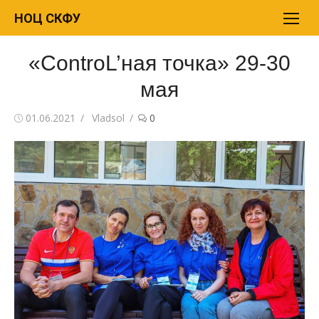
Перейти
НОЦ СКФУ
к
содержимому
«ControL’ная точка» 29-30
мая
Опубликовано
01.06.2021
Автор
Vladsol
0