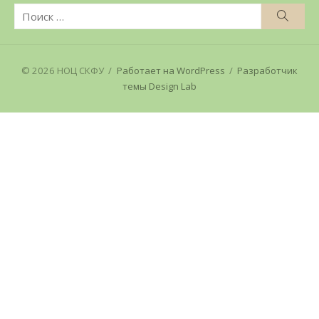
Поиск
Поис
по:
© 2026 НОЦ СКФУ
/
Работает на WordPress
/
Разработчик
темы Design Lab