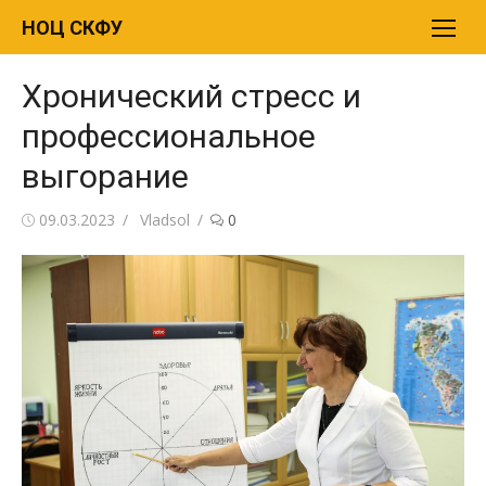
Перейти
НОЦ СКФУ
к
содержимому
Хронический стресс и
профессиональное
выгорание
Опубликовано
09.03.2023
Автор
Vladsol
0