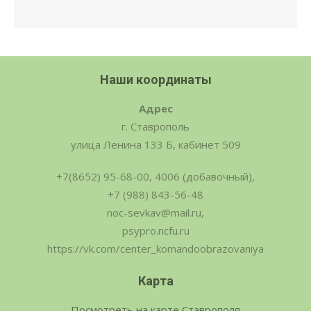
Наши координаты
Адрес
г. Ставрополь
улица Ленина 133 Б, кабинет 509
+7(8652) 95-68-00, 4006 (добавочный),
+7 (988) 843-56-48
noc-sevkav@mail.ru,
psypro.ncfu.ru
https://vk.com/center_komandoobrazovaniya
Карта
Посмотреть на карте Ставрополя