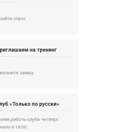
ройти опрос
риглашаем на тренинг
аполните заявку
луб «Только по русски»
ремя работы клуба: четверг:
ачало в 16:00