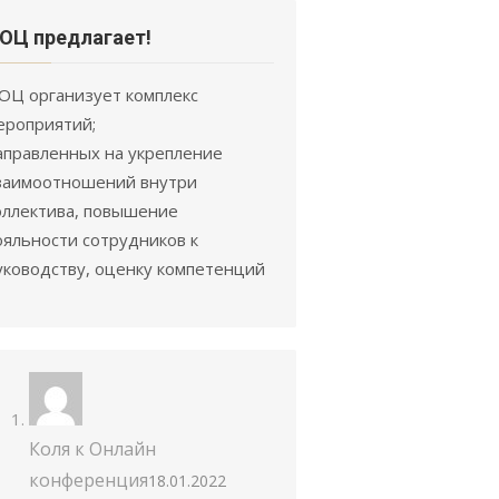
ОЦ предлагает!
ОЦ организует комплекс
ероприятий;
аправленных на укрепление
заимоотношений внутри
оллектива, повышение
ояльности сотрудников к
уководству, оценку компетенций
Коля
к
Онлайн
конференция
18.01.2022