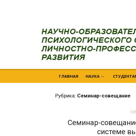
Перейти
НОЦ СКФУ
к
содержимому
ГЛАВНАЯ
НАУКА
СТУДЕНТА
Рубрика:
Семинар-совещание
СЕ
Семинар-совещание
системе в