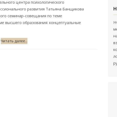
льного центра психологического
Н
ссионального развития Татьяна Банщикова
ного семинар-совещания по теме
Н
еме высшего образования: концептуальные
м
н
Читать далее...
в
к
л
р