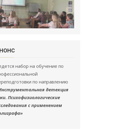
НОНC
едется набор на обучение по
рофессиональной
ереподготовки по направлению
Инструментальная детекция
жи. Психофизиологические
сследования с применением
олиграфа»