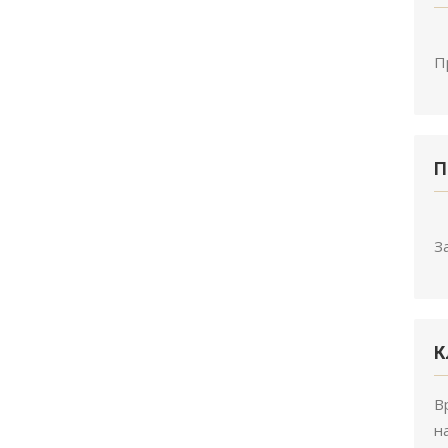
П
П
З
К
В
н