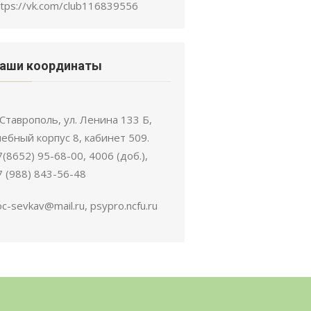
ttps://vk.com/club116839556
аши координаты
. Ставрополь, ул. Ленина 133 Б,
чебный корпус 8, кабинет 509.
7(8652) 95-68-00, 4006 (доб.),
7 (988) 843-56-48
oc-sevkav@mail.ru, psypro.ncfu.ru