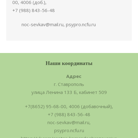
00, 4006 (доб.),
+7 (988) 843-56-48
noc-sevkav@mail.ru, psypro.ncfu.ru
Наши координаты
Адрес
г. Ставрополь
улица Ленина 133 Б, кабинет 509
+7(8652) 95-68-00, 4006 (добавочный),
+7 (988) 843-56-48
noc-sevkav@mail.ru,
psypro.ncfu.ru