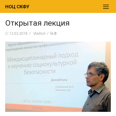
Перейти
НОЦ СКФУ
к
содержимому
Открытая лекция
Опубликовано
12.02.2018
Автор
Vladsol
0