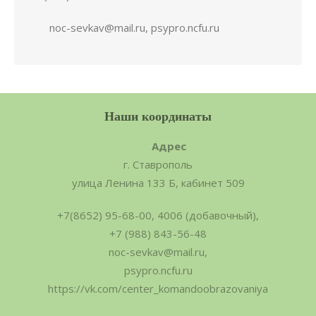
noc-sevkav@mail.ru, psypro.ncfu.ru
Наши координаты
Адрес
г. Ставрополь
улица Ленина 133 Б, кабинет 509
+7(8652) 95-68-00, 4006 (добавочный),
+7 (988) 843-56-48
noc-sevkav@mail.ru,
psypro.ncfu.ru
https://vk.com/center_komandoobrazovaniya