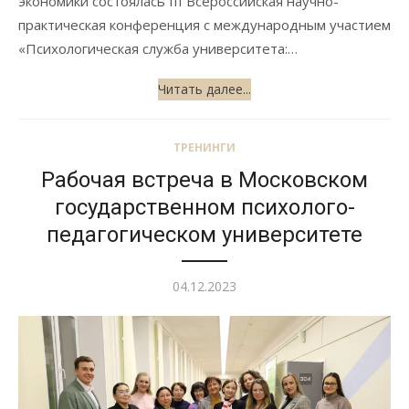
экономики состоялась III Всероссийская научно-
практическая конференция с международным участием
«Психологическая служба университета:…
Читать далее...
ТРЕНИНГИ
Рабочая встреча в Московском
государственном психолого-
педагогическом университете
Опубликовано
04.12.2023