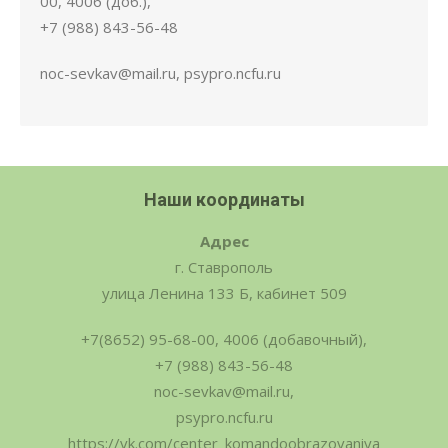
00, 4006 (доб.),
+7 (988) 843-56-48
noc-sevkav@mail.ru, psypro.ncfu.ru
Наши координаты
Адрес
г. Ставрополь
улица Ленина 133 Б, кабинет 509
+7(8652) 95-68-00, 4006 (добавочный),
+7 (988) 843-56-48
noc-sevkav@mail.ru,
psypro.ncfu.ru
https://vk.com/center_komandoobrazovaniya