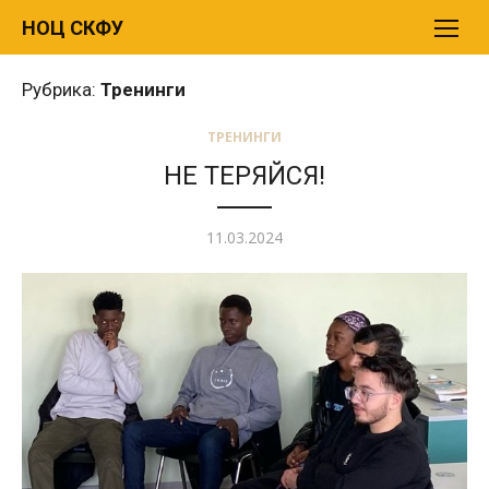
Перейти
НОЦ СКФУ
к
содержимому
Рубрика:
Тренинги
ТРЕНИНГИ
НЕ ТЕРЯЙСЯ!
Опубликовано
11.03.2024